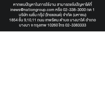
หากพบปัญหาในการใช้งาน สามารถแจ้งปัญหาได้ที่
inews@nationgroup.com
หรือ
02-338-3000 กด 1
บริษัท เนชั่น กรุ๊ป (ไทยแลนด์) จำกัด (มหาชน)
1854 ชั้น 9,10,11 ถนน เทพรัตน ตำบล บางนาใต้ อำเภอ
บางนา จ กรุงเทพ 10260 โทร 02-3383333