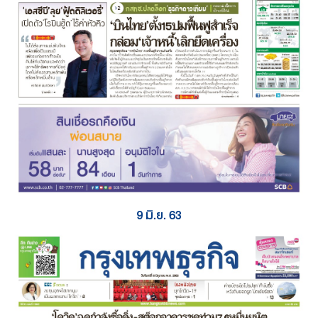
9 มิ.ย. 63