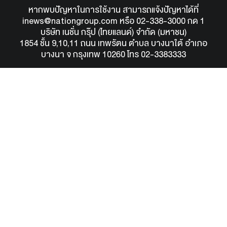
หากพบปัญหาในการใช้งาน สามารถแจ้งปัญหาได้ที่
inews@nationgroup.com
หรือ
02-338-3000 กด 1
บริษัท เนชั่น กรุ๊ป (ไทยแลนด์) จำกัด (มหาชน)
1854 ชั้น 9,10,11 ถนน เทพรัตน ตำบล บางนาใต้ อำเภอ
บางนา จ กรุงเทพ 10260 โทร 02-3383333