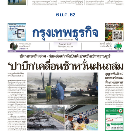
6 ม.ค. 62