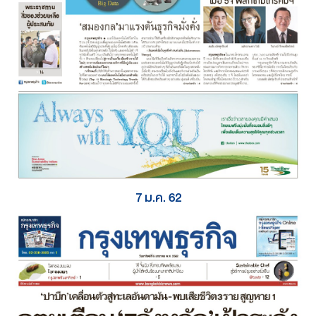
7 ม.ค. 62