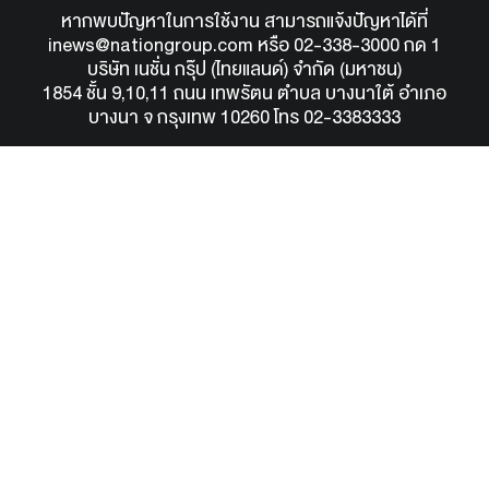
หากพบปัญหาในการใช้งาน สามารถแจ้งปัญหาได้ที่
inews@nationgroup.com
หรือ
02-338-3000 กด 1
บริษัท เนชั่น กรุ๊ป (ไทยแลนด์) จำกัด (มหาชน)
1854 ชั้น 9,10,11 ถนน เทพรัตน ตำบล บางนาใต้ อำเภอ
บางนา จ กรุงเทพ 10260 โทร 02-3383333