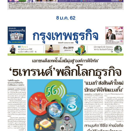
8 ม.ค. 62