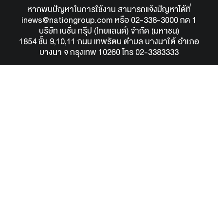
หากพบปัญหาในการใช้งาน สามารถแจ้งปัญหาได้ที่
inews@nationgroup.com
หรือ
02-338-3000 กด 1
บริษัท เนชั่น กรุ๊ป (ไทยแลนด์) จำกัด (มหาชน)
1854 ชั้น 9,10,11 ถนน เทพรัตน ตำบล บางนาใต้ อำเภอ
บางนา จ กรุงเทพ 10260 โทร 02-3383333