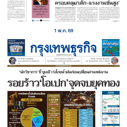
1 พ.ค. 69