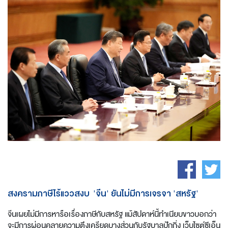
สงครามภาษีไร้แววสงบ 'จีน' ยันไม่มีการเจรจา 'สหรัฐ'
จีนเผยไม่มีการหารือเรื่องภาษีกับสหรัฐ แม้สัปดาห์นี้ทำเนียบขาวบอกว่า
จะมีการผ่อนคลายความตึงเครียดบางส่วนกับรัฐบาลปักกิ่ง เว็บไซต์ซีเอ็น