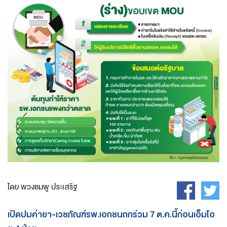
โดย พวงชมพู ประเสริฐ
เปิดปมค่ายา-เวชภัณฑ์รพ.เอกชนถกร่วม 7 ต.ค.นี้ก่อนเอ็มโอ