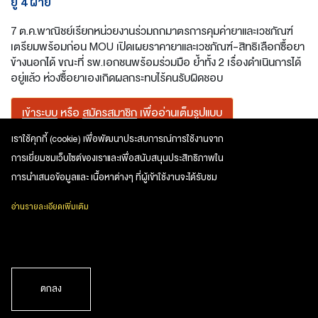
ยู 4 ฝ่าย
7 ต.ค.พาณิชย์เรียกหน่วยงานร่วมถกมาตรการคุมค่ายาและเวชภัณฑ์
เตรียมพร้อมก่อน MOU เปิดเผยราคายาและเวชภัณฑ์-สิทธิเลือกซื้อยา
ข้างนอกได้ ขณะที่ รพ.เอกชนพร้อมร่วมมือ ย้ำทั้ง 2 เรื่องดำเนินการได้
อยู่แล้ว ห่วงซื้อยาเองเกิดผลกระทบไร้คนรับผิดชอบ
เข้าระบบ
หรือ
สมัครสมาชิก
เพื่ออ่านเต็มรูปแบบ
เราใช้คุกกี้ (cookie) เพื่อพัฒนาประสบการณ์การใช้งานจาก
Opinion
การเยี่ยมชมเว็บไซต์ของเราและเพื่อสนับสนุนประสิทธิภาพใน
การนำเสนอข้อมูลและ เนื้อหาต่างๆ ที่ผู้เข้าใช้งานจะได้รับชม
อ่านรายละเอียดเพิ่มเติม
หากพบปัญหาในการใช้งาน สามารถแจ้งปัญหาได้ที่
inews@nationgroup.com
หรือ
02-338-3000 กด 1
บริษัท เนชั่น กรุ๊ป (ไทยแลนด์) จำกัด (มหาชน)
1854 ชั้น 9,10,11 ถนน เทพรัตน ตำบล บางนาใต้ อำเภอ
ตกลง
บางนา จ กรุงเทพ 10260 โทร 02-3383333