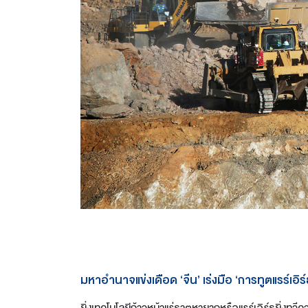
มหาอำนาจแข่งเดือด ‘จีน’ เร่งมือ ‘การทูตแรร์เอิร์