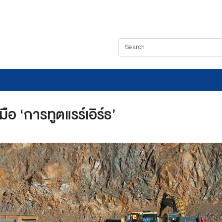
ือ ‘การทูตแรร์เอิร์ธ’