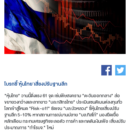
โบรกชี้'หุ้นไทย'เสี่ยงปรับฐานลึก
"หุ้นไทย" วานนี้ดิ่งแรง 61 จุด เซ่นพิษสงคราม "ตะวันออกกลาง" ส่อ
ขยายวงกว้างและลากยาว "บล.กสิกรไทย" ประเมินเซนติเมนต์ลงทุนทั่ว
โลกเข้าสู่โหมด "Risk-off" ชัดเจน "บล.บัวหลวง" ชี้หุ้นไทยเสี่ยงปรับ
ฐานลึก 5-10% หากสถานการณ์บานปลาย "บล.ทิสโก้" มองยืดเยื้อ
หลักเดือน กระทบเศรษฐกิจชะลอตัว การค้า และกดดันเงินเฟ้อ เสี่ยงปรับ
ประมาณการ "กำไรบจ." ใหม่