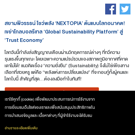
สยามพิวรรธน์ โชว์พลัง ‘NEXTOPIA’ ต้นแบบโลกอนาคต!
เขย่าโกลบอลรีเทล ‘Global Sustainability Platform’ สู่
‘Trust Economy’
โลกวันนี้กำลังส่งสัญญาณเตือนผ่านวิกฤตการณ์ต่างๆ ที่ทวีความ
รุนแรงขึ้นทุกขณะ โดยเฉพาะความแปรปรวนของสภาพภูมิอากาศที่คาด
เดาไม่ได้! แนวคิดเรื่อง “ความยั่งยืน” (Sustainability) จึงไม่ใช่เพียงทาง
เลือกที่สวยหรู แต่คือ “พลังแห่งการเปลี่ยนแปลง” ที่จะกอบกู้ทั้งผู้คนและ
โลกใบนี้ สำคัญที่สุด...ต้องลงมือทำในทันที!
เข้าระบบ
หรือ
สมัครสมาชิก
เพื่ออ่านเต็มรูปแบบ
เราใช้คุกกี้ (cookie) เพื่อพัฒนาประสบการณ์การใช้งานจาก
การเยี่ยมชมเว็บไซต์ของเราและเพื่อสนับสนุนประสิทธิภาพใน
Sustainability
การนำเสนอข้อมูลและ เนื้อหาต่างๆ ที่ผู้เข้าใช้งานจะได้รับชม
อ่านรายละเอียดเพิ่มเติม