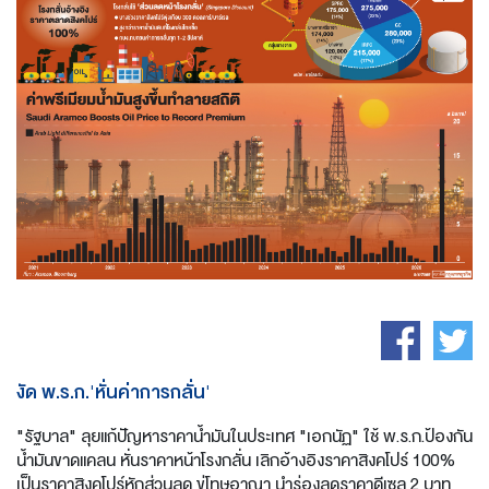
งัด พ.ร.ก.'หั่นค่าการกลั่น'
"รัฐบาล" ลุยแก้ปัญหาราคาน้ำมันในประเทศ "เอกนัฏ" ใช้ พ.ร.ก.ป้องกัน
น้ำมันขาดแคลน หั่นราคาหน้าโรงกลั่น เลิกอ้างอิงราคาสิงคโปร์ 100%
เป็นราคาสิงคโปร์หักส่วนลด ขู่โทษอาญา นำร่องลดราคาดีเซล 2 บาท