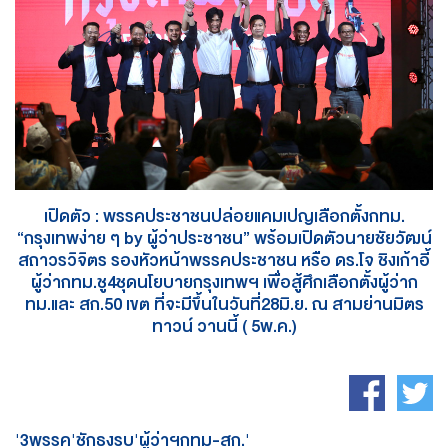
เปิดตัว : พรรคประชาชนปล่อยแคมเปญเลือกตั้งกทม.
“กรุงเทพง่าย ๆ by ผู้ว่าประชาชน” พร้อมเปิดตัวนายชัยวัฒน์
สถาวรวิจิตร รองหัวหน้าพรรคประชาชน หรือ ดร.โจ ชิงเก้าอี้
ผู้ว่ากทม.ชู4ชุดนโยบายกรุงเทพฯ เพื่อสู้ศึกเลือกตั้งผู้ว่าก
ทม.และ สก.50 เขต ที่จะมีขึ้นในวันที่28มิ.ย. ณ สามย่านมิตร
ทาวน์ วานนี้ ( 5พ.ค.)
'3พรรค'ชักธงรบ'ผู้ว่าฯกทม-สก.'