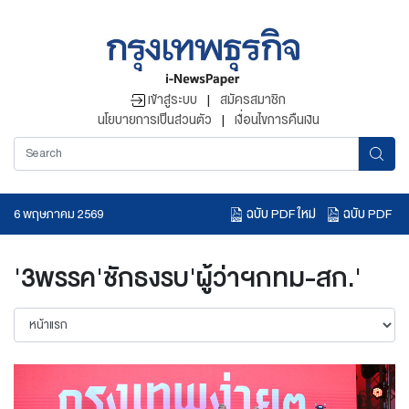
เข้าสู่ระบบ
|
สมัครสมาชิก
นโยบายการเป็นส่วนตัว
|
เงื่อนไขการคืนเงิน
ฉบับ PDF ใหม่
ฉบับ PDF
6 พฤษภาคม 2569
อ่านข่าวย้อนหลัง
'3พรรค'ชักธงรบ'ผู้ว่าฯกทม-สก.'