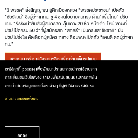
"3 พรรค" ส่งสัญญาณ สู้ศึกเมืองหลวง "พรรคประชาชน" เปิดตัว
"ชัยวัฒน์" ชิงผู้ว่าฯกทม. ชู 4 ชุดนโยบายคนกรุง ด้าน"เพื่อไทย" ปรับ
แผน "ธีรรัตน์"ยันส่งผู้สมัครสก. ลุ้นเคาะ 20 ชื่อ หน้าเก่า-ใหม่ ขณะที่
ปชป.เปิดครบ 50 ว่าที่ผู้สมัครสก. "สกลธี" เมินกระแส"ชัชชาติ" ยัน
ปชป.โปร่งใส คัดเลือกผู้สมัคร กลางเดือนพ.ค.เปิดตัว "แคนดิเดตผู้ว่าฯก
ทม."
เข้าระบบ
หรือ
สมัครสมาชิก
เพื่ออ่านเต็มรูปแบบ
เราใช้คุกกี้ (cookie) เพื่อพัฒนาประสบการณ์การใช้งานจาก
การเยี่ยมชมเว็บไซต์ของเราและเพื่อสนับสนุนประสิทธิภาพใน
การเมือง
การนำเสนอข้อมูลและ เนื้อหาต่างๆ ที่ผู้เข้าใช้งานจะได้รับชม
อ่านรายละเอียดเพิ่มเติม
หากพบปัญหาในการใช้งาน สามารถแจ้งปัญหาได้ที่
inews@nationgroup.com
หรือ
02-338-3000 กด 1
บริษัท เนชั่น กรุ๊ป (ไทยแลนด์) จำกัด (มหาชน)
1854 ชั้น 9,10,11 ถนน เทพรัตน ตำบล บางนาใต้ อำเภอ
ตกลง