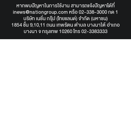
หากพบปัญหาในการใช้งาน สามารถแจ้งปัญหาได้ที่
inews@nationgroup.com
หรือ
02-338-3000 กด 1
บริษัท เนชั่น กรุ๊ป (ไทยแลนด์) จำกัด (มหาชน)
1854 ชั้น 9,10,11 ถนน เทพรัตน ตำบล บางนาใต้ อำเภอ
บางนา จ กรุงเทพ 10260 โทร 02-3383333